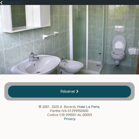
En arrière
Réserver
© 2001..2025 A. Berardi,
Hotel La Perla
.
Partita IVA 01299950400.
Codice CIR 099001-AL-00059
Privacy